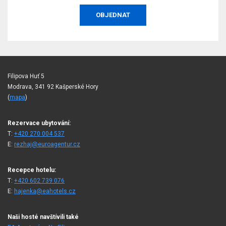
OBJEDNAT
Filipova Huť 5
Modrava, 341 92 Kašperské Hory
(
mapa
)
Rezervace ubytování:
T:
+420 270 004 537
E:
rezhaj@euroagentur.cz
Recepce hotelu:
T:
+420 602 739 076
E:
hajenka@eahotels.cz
Naši hosté navštívili také