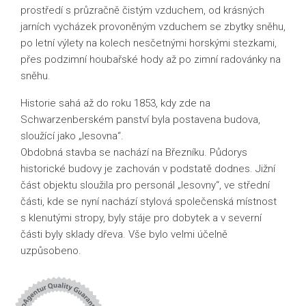
prostředí s průzračně čistým vzduchem, od krásných
jarních vycházek provoněným vzduchem se zbytky sněhu,
po letní výlety na kolech nesčetnými horskými stezkami,
přes podzimní houbařské hody až po zimní radovánky na
sněhu.
Historie sahá až do roku 1853, kdy zde na
Schwarzenberském panství byla postavena budova,
sloužící jako „lesovna“.
Obdobná stavba se nachází na Březníku. Půdorys
historické budovy je zachován v podstatě dodnes. Jižní
část objektu sloužila pro personál „lesovny“, ve střední
části, kde se nyní nachází stylová společenská místnost
s klenutými stropy, byly stáje pro dobytek a v severní
části byly sklady dřeva. Vše bylo velmi účelně
uzpůsobeno.