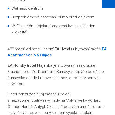
Wellness centrum
Bezproblémové parkování přímo před objektem
Wi-Fi v celém objektu (
omezená kvalita vzhledem
k lokalitě)
400 metrů od hotelu nabízí
EA Hotels
ubytování také v
EA
Apartmánech Na Filipce
.
EA Horský hotel Hájenka
je situován v mimořádně
krásném prostředí centrální Šumavy v nejvýše položené
šumavské osadě Filipově Huti mezi obcemi Modravou
a Kvildou.
Hotel nabízí zcela výjimečnou polohu
s nezapomenutelnými výhledy na Malý a Velký Roklan,
Černou Horu či Antýgl. Okolní příroda vám umožní strávit
aktivně svou dovolenou v klidném vysokohorském