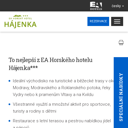
česky
Togg
REZERVACE
navig
To nejlepší z EA Horského hotelu
Hájenka***
SPECIÁLNÍ NABÍDKY
Ideální východisko na turistické a běžecké trasy v okolí
Modravy, Modravského a Roklanského potoka, řeky
Vydry nebo k pramenům Vltavy a na Kvildu
Všestranné využití a množství aktivit pro sportovce,
turisty a rodiny s dětmi
Restaurace s letní terasou a pestrou nabídkou jídel
a nápojů