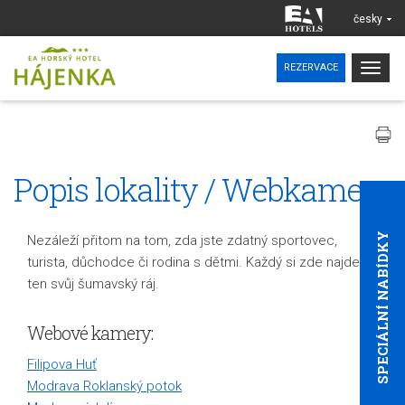
česky
Togg
REZERVACE
navig
Popis lokality / Webkamery
SPECIÁLNÍ NABÍDKY
Nezáleží přitom na tom, zda jste zdatný sportovec,
turista, důchodce či rodina s dětmi. Každý si zde najde
ten svůj šumavský ráj.
Webové kamery:
Filipova Huť
Modrava Roklanský potok