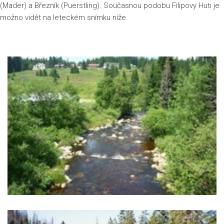
(Mader) a Březník (Puerstling). Současnou podobu Filipovy Huti je
možno vidět na leteckém snímku níže.