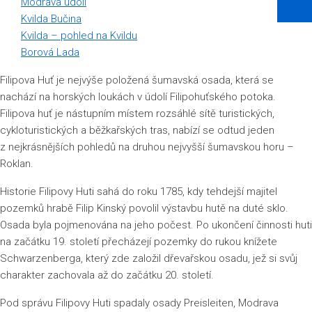
Modrava údolí
Kvilda Bučina
Kvilda – pohled na Kvildu
Borová Lada
Filipova Huť je nejvýše položená šumavská osada, která se
nachází na horských loukách v údolí Filipohuťského potoka.
Filipova huť je nástupním místem rozsáhlé sítě turistických,
cykloturistických a běžkařských tras, nabízí se odtud jeden
z nejkrásnějších pohledů na druhou nejvyšší šumavskou horu –
Roklan.
Historie Filipovy Huti sahá do roku 1785, kdy tehdejší majitel
pozemků hrabě Filip Kinský povolil výstavbu hutě na duté sklo.
Osada byla pojmenována na jeho počest. Po ukončení činnosti huti
na začátku 19. století přecházejí pozemky do rukou knížete
Schwarzenberga, který zde založil dřevařskou osadu, jež si svůj
charakter zachovala až do začátku 20. století.
Pod správu Filipovy Huti spadaly osady Preisleiten, Modrava