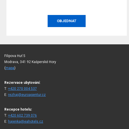
OBJEDNAT
Filipova Huť 5
Modrava, 341 92 Kašperské Hory
(
mapa
)
Rezervace ubytování:
T:
+420 270 004 537
E:
rezhaj@euroagentur.cz
Recepce hotelu:
T:
+420 602 739 076
E:
hajenka@eahotels.cz