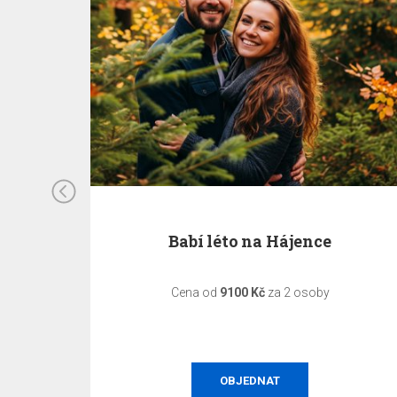
026
Babí léto na Hájence
odněnou
Cena od
9100 Kč
za 2 osoby
OBJEDNAT