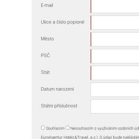
E-mail
Ulice a číslo popisné
Město
PSČ
Stát
Datum narození
Státní příslušnost
Souhlasím
Nesouhlasím
s využíváním osobních úda
EuroAgentur Hotels&Travel, a.s.). S údaji bude nakládá