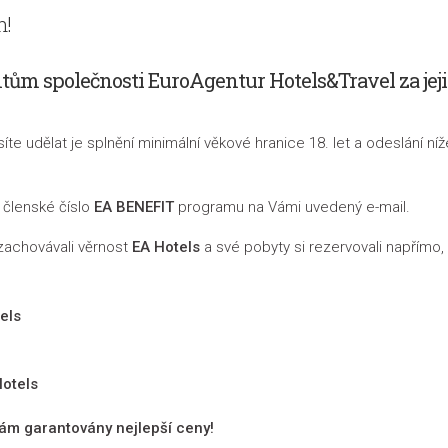
h!
ům společnosti EuroAgentur Hotels&Travel za jeji
e udělat je splnění minimální věkové hranice 18. let a odeslání ní
 členské číslo
EA BENEFIT
programu na Vámi uvedený e-mail.
 zachovávali věrnost
EA Hotels
a své pobyty si rezervovali napřímo,
els
Hotels
Vám garantovány nejlepší ceny!