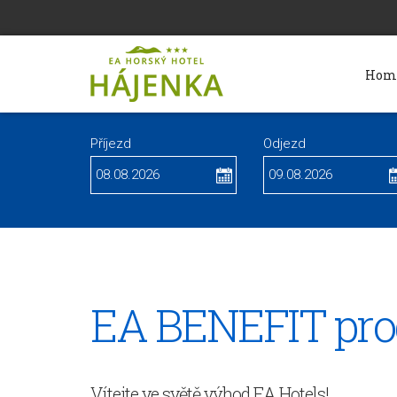
Hom
Příjezd
Odjezd
EA BENEFIT pr
Vítejte ve světě výhod EA Hotels!