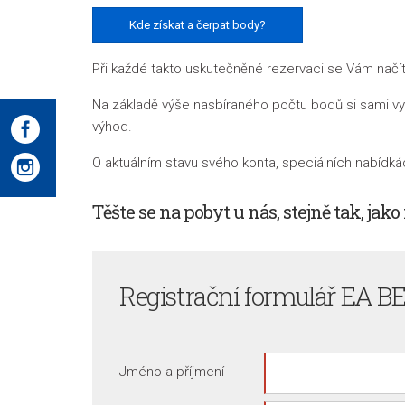
Kde získat a čerpat body?
Při každé takto uskutečněné rezervaci se Vám načít
Na základě výše nasbíraného počtu bodů si sami v
výhod.
O aktuálním stavu svého konta, speciálních nabídk
Těšte se na pobyt u nás, stejně tak, jako
Registrační formulář
EA BE
Jméno a příjmení