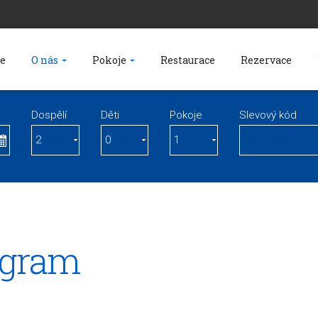
e
O nás
Pokoje
Restaurace
Rezervace
Dospělí
Děti
Pokoje
Slevový kód
ogram