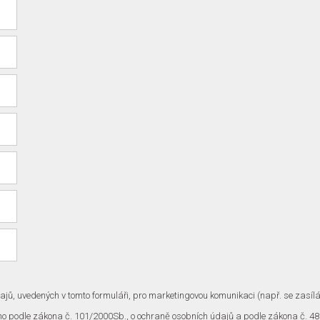
jů, uvedených v tomto formuláři, pro marketingovou komunikaci (např. se zasílá
no podle zákona č. 101/2000Sb., o ochraně osobních údajů a podle zákona č. 48