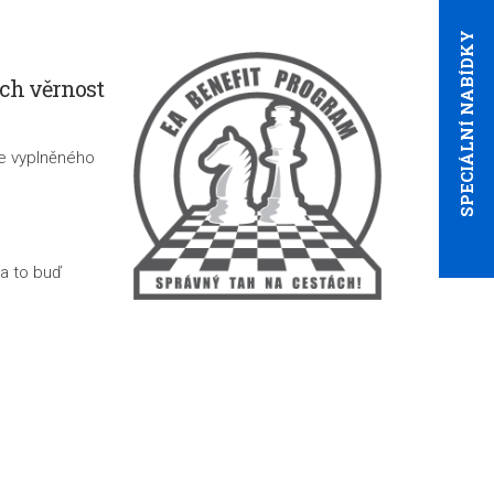
SPECIÁLNÍ NABÍDKY
ch věrnost
že vyplněného
 a to buď