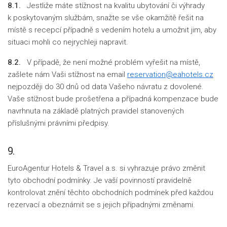
8.1.
Jestliže máte stížnost na kvalitu ubytování či výhrady
k poskytovaným službám, snažte se vše okamžitě řešit na
místě s recepcí případně s vedením hotelu a umožnit jim, aby
situaci mohli co nejrychleji napravit.
8.2.
V případě, že není možné problém vyřešit na místě,
zašlete nám Vaši stížnost na email
reservation@eahotels.cz
nejpozději do 30 dnů od data Vašeho návratu z dovolené.
Vaše stížnost bude prošetřena a případná kompenzace bude
navrhnuta na základě platných pravidel stanovených
příslušnými právními předpisy.
9.
EuroAgentur Hotels & Travel a.s. si vyhrazuje právo změnit
tyto obchodní podmínky. Je vaší povinností pravidelně
kontrolovat znění těchto obchodních podmínek před každou
rezervací a obeznámit se s jejich případnými změnami.