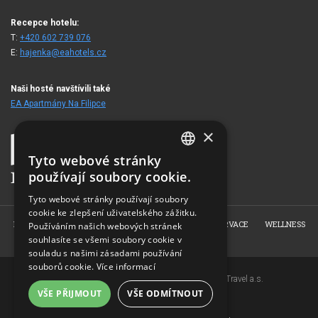
Recepce hotelu:
T:
+420 602 739 076
E:
hajenka@eahotels.cz
Naši hosté navštívili také
EA Apartmány Na Filipce
×
Tyto webové stránky
CZECH
používají soubory cookie.
ENGLISH
Tyto webové stránky používají soubory
cookie ke zlepšení uživatelského zážitku.
GERMAN
HOME
O NÁS
POKOJE
RESTAURACE
REZERVACE
WELLNESS
Používáním našich webových stránek
RUSSIAN
souhlasíte se všemi soubory cookie v
FOTOGALERIE
KONTAKT
souladu s našimi zásadami používání
souborů cookie.
Více informací
Copyright © 2007-2026 EuroAgentur Hotels&Travel a.s.
VŠE PŘIJMOUT
VŠE ODMÍTNOUT
www.bezvapobyt.cz
Všeobecné podmínky rezervace