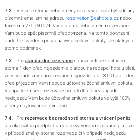
7.2.
Veškerá storna nebo změny rezervace musí být udělány
písemně emailem na adresu
reservation@eahotels.cz
nebo
faxem na 271 750 274. Vaše storno nebo změna rezervace
Vám bude zpět písemně přepotvrzena. Na tomto potvrzení
bude též uvedena případná výše smluvní pokuty, dle platných
storno podmínek.
7.3.
Pro
standardní rezervace
s možností bezplatného
storna 1 den před nájezdem a platbou na recepci hotelu platí,
že v případě zrušení rezervace nejpozději do 18.00 hod 1 den
před příjezdem Vám nebude účtována žádná smluvní pokuta.
V případě zrušení rezervace po této lhůtě či v případě
nedojezdu Vám bude účtována smluvní pokuta ve výši 100%
z ceny ubytování za první noc.
7.4.
Pro
rezervace bez možnosti storna a vrácení peněz
a s okamžitou předplatbou v den vytvoření rezervace platí, že
v případě změny, storna rezervace či v případě nedojezdu