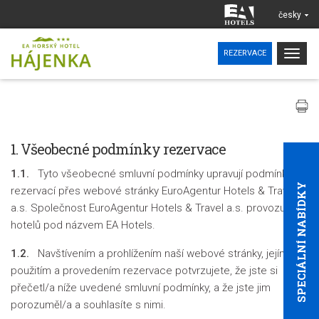
česky
Togg
REZERVACE
navig
1. Všeobecné podmínky rezervace
1.1.
Tyto všeobecné smluvní podmínky upravují podmínky
SPECIÁLNÍ NABÍDKY
rezervací přes webové stránky EuroAgentur Hotels & Travel
a.s. Společnost EuroAgentur Hotels & Travel a.s. provozuje síť
hotelů pod názvem EA Hotels.
1.2.
Navštívením a prohlížením naší webové stránky, jejím
použitím a provedením rezervace potvrzujete, že jste si
přečetl/a níže uvedené smluvní podmínky, a že jste jim
porozuměl/a a souhlasíte s nimi.