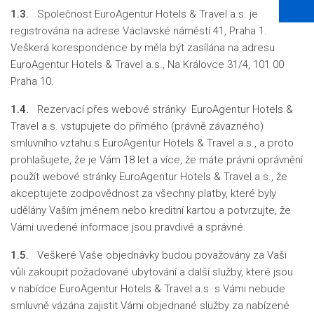
1.3.
Společnost EuroAgentur Hotels & Travel a.s. je
registrována na adrese Václavské náměstí 41, Praha 1.
Veškerá korespondence by měla být zasílána na adresu
EuroAgentur Hotels & Travel a.s., Na Královce 31/4, 101 00
Praha 10.
1.4.
Rezervací přes webové stránky EuroAgentur Hotels &
Travel a.s. vstupujete do přímého (právně závazného)
smluvního vztahu s EuroAgentur Hotels & Travel a.s., a proto
prohlašujete, že je Vám 18 let a více, že máte právní oprávnění
použít webové stránky EuroAgentur Hotels & Travel a.s., že
akceptujete zodpovědnost za všechny platby, které byly
udělány Vaším jménem nebo kreditní kartou a potvrzujte, že
Vámi uvedené informace jsou pravdivé a správné.
1.5.
Veškeré Vaše objednávky budou považovány za Vaši
vůli zakoupit požadované ubytování a další služby, které jsou
v nabídce EuroAgentur Hotels & Travel a.s. s Vámi nebude
smluvně vázána zajistit Vámi objednané služby za nabízené