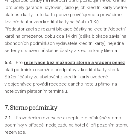
Při způsobu platby na recepci hotelu požadujeme od klientů,
pro účely garance ubytování, číslo jejich kreditní karty včetně
platnosti karty. Tuto kartu pouze prověřujeme a provádíme
tzv. předautorizaci kreditní karty na částku 1 Kč.
Předautorizací se rozumí blokace částky na kreditní/debetní
kartě na omezenou dobu cca 14 dní (délka blokace závisí na
obchodních podmínkách vydavatele kreditní karty), nejedná
se tedy o stažení příslušné částky z kreditní karty klienta.
6.3.
Pro
rezervace bez možnosti storna a vrácení peněz
platí podmínka okamžité předplatby z kreditní karty klienta.
Stržení částky za ubytování z kreditní karty uvedené
v objednávce provádí recepce daného hotelu přímo na
hotelovém platebním terminálu.
7. Storno podmínky
7.1.
Provedením rezervace akceptujete příslušné storno
podmínky v případě nedojezdu na hotel či při pozdním stornu
rezervace.