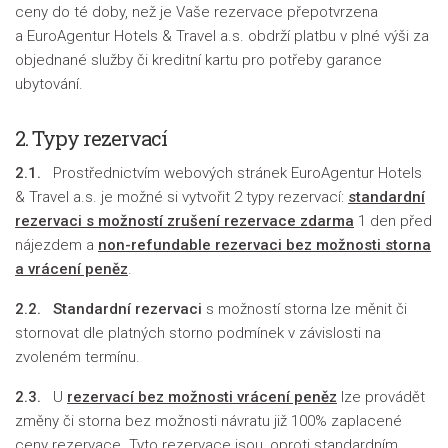
ceny do té doby, než je Vaše rezervace přepotvrzena
a EuroAgentur Hotels & Travel a.s. obdrží platbu v plné výši za
objednané služby či kreditní kartu pro potřeby garance
ubytování.
2. Typy rezervací
2.1.
Prostřednictvím webových stránek EuroAgentur Hotels
& Travel a.s. je možné si vytvořit 2 typy rezervací:
standardní
rezervaci s možností zrušení rezervace zdarma
1 den před
nájezdem a
non-refundable rezervaci bez možnosti storna
a vrácení peněz
.
2.2.
Standardní rezervaci
s možností storna lze měnit či
stornovat dle platných storno podmínek v závislosti na
zvoleném termínu.
2.3.
U
rezervací bez možnosti vrácení peněz
lze provádět
změny či storna bez možnosti návratu již 100% zaplacené
ceny rezervace. Tyto rezervace jsou, oproti standardním