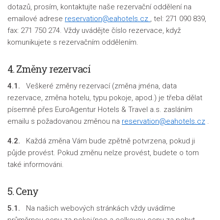
dotazů, prosím, kontaktujte naše rezervační oddělení na
emailové adrese
reservation@eahotels.cz
, tel: 271 090 839,
fax: 271 750 274. Vždy uvádějte číslo rezervace, když
komunikujete s rezervačním oddělením.
4.
Změny rezervací
4.1.
Veškeré změny rezervací (změna jména, data
rezervace, změna hotelu, typu pokoje, apod.) je třeba dělat
písemně přes EuroAgentur Hotels & Travel a.s. zasláním
emailu s požadovanou změnou na
reservation@eahotels.cz
.
4.2.
Každá změna Vám bude zpětně potvrzena, pokud ji
půjde provést. Pokud změnu nelze provést, budete o tom
také informováni.
5. Ceny
5.1.
Na našich webových stránkách vždy uvádíme