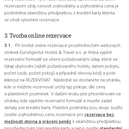
rezervacím vždy cenově zvýhodněny a zvýhodněná cena je
podmíněna okamžitou předplatbou z kreditní karty klienta
ve chvíli vytvoření rezervace.
3. Tvorba online rezervace
3.1.
Při tvorbě online rezervace prostřednictvím webových
stránek EuroAgentur Hotels & Travel a.s. je třeba vyplnit
rezervační formulář se všemi požadovanými údaji, které se
týkají ubytování (výběr požadovaného hotelu, datum pobytu,
počet osob, počet pokojů a případně slevový kód) a poté
kliknout na REZERVOVAT. Následně se dostanete na stránku,
kde si můžete rezervovat určitý typ pokoje, dle ceny
a platebních podmínek. V dalším kroku jste přesměrováni na
stránku, kde vyplníte rezervační formulář a musíte zadat
detaily své kreditní karty. Platební podmínky jsou dvoje: buďto
zvolíte zvýhodněnou cenu rezervace pro
rezervace bez
možnosti storna a vrácení peněz
s okamžitou předplatbou
prostřednictvím Vaší kreditní karty a nebo zvolíte
standardní