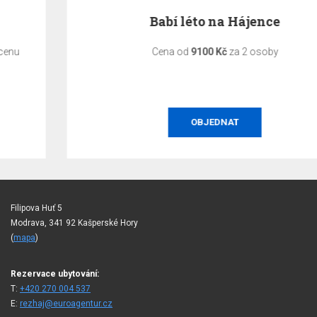
Babí léto na Hájence
Cena od
9100 Kč
za 2 osoby
OBJEDNAT
Filipova Huť 5
Modrava, 341 92 Kašperské Hory
(
mapa
)
Rezervace ubytování:
T:
+420 270 004 537
E:
rezhaj@euroagentur.cz