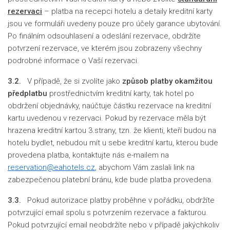
rezervaci
– platba na recepci hotelu a detaily kreditní karty
jsou ve formuláři uvedeny pouze pro účely garance ubytování.
Po finálním odsouhlasení a odeslání rezervace, obdržíte
potvrzení rezervace, ve kterém jsou zobrazeny všechny
podrobné informace o Vaší rezervaci.
3.2.
V případě, že si zvolíte jako
způsob platby okamžitou
předplatbu
prostřednictvím kreditní karty, tak hotel po
obdržení objednávky, naúčtuje částku rezervace na kreditní
kartu uvedenou v rezervaci. Pokud by rezervace měla být
hrazena kreditní kartou 3.strany, tzn. že klienti, kteří budou na
hotelu bydlet, nebudou mít u sebe kreditní kartu, kterou bude
provedena platba, kontaktujte nás e-mailem na
reservation@eahotels.cz
, abychom Vám zaslali link na
zabezpečenou platební bránu, kde bude platba provedena.
3.3.
Pokud autorizace platby proběhne v pořádku, obdržíte
potvrzující email spolu s potvrzením rezervace a fakturou.
Pokud potvrzující email neobdržíte nebo v případě jakýchkoliv