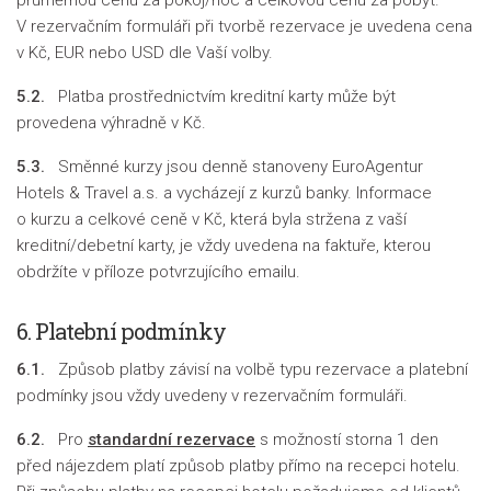
průměrnou cenu za pokoj/noc a celkovou cenu za pobyt.
V rezervačním formuláři při tvorbě rezervace je uvedena cena
v Kč, EUR nebo USD dle Vaší volby.
5.2.
Platba prostřednictvím kreditní karty může být
provedena výhradně v Kč.
5.3.
Směnné kurzy jsou denně stanoveny EuroAgentur
Hotels & Travel a.s. a vycházejí z kurzů banky. Informace
o kurzu a celkové ceně v Kč, která byla stržena z vaší
kreditní/debetní karty, je vždy uvedena na faktuře, kterou
obdržíte v příloze potvrzujícího emailu.
6. Platební podmínky
6.1.
Způsob platby závisí na volbě typu rezervace a platební
podmínky jsou vždy uvedeny v rezervačním formuláři.
6.2.
Pro
standardní rezervace
s možností storna 1 den
před nájezdem platí způsob platby přímo na recepci hotelu.