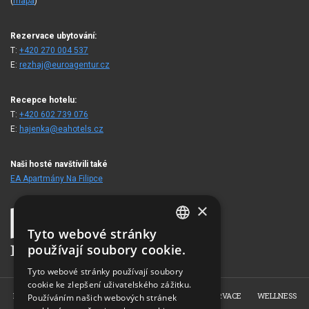
(
mapa
)
Rezervace ubytování:
T:
+420 270 004 537
E:
rezhaj@euroagentur.cz
Recepce hotelu:
T:
+420 602 739 076
E:
hajenka@eahotels.cz
Naši hosté navštívili také
EA Apartmány Na Filipce
×
Tyto webové stránky
CZECH
používají soubory cookie.
ENGLISH
Tyto webové stránky používají soubory
cookie ke zlepšení uživatelského zážitku.
GERMAN
HOME
O NÁS
POKOJE
RESTAURACE
REZERVACE
WELLNESS
Používáním našich webových stránek
RUSSIAN