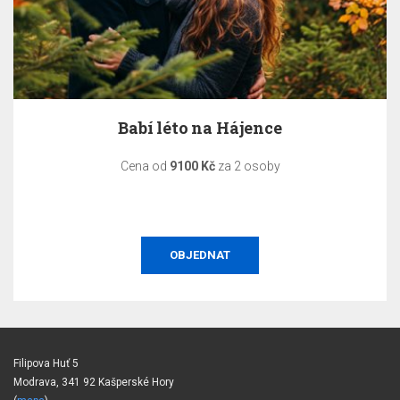
Babí léto na Hájence
Cena od
9100 Kč
za 2 osoby
OBJEDNAT
Filipova Huť 5
Modrava, 341 92 Kašperské Hory