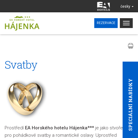
česky
Togg
REZERVACE
navig
Svatby
SPECIÁLNÍ NABÍDKY
Prostředí
EA Horského hotelu Hájenka***
je jako stvořené
pro pohádkové svatby a romantické oslavy. Uprostřed