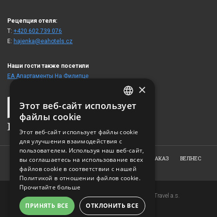
Рецепция отеля:
T:
+420 602 739 076
E:
hajenka@eahotels.cz
Наши гости также посетили
ЕА Апартаменты На Филипце
×
Этот веб-сайт использует
CZECH
файлы cookie
ENGLISH
Этот веб-сайт использует файлы cookie
для улучшения взаимодействия с
GERMAN
пользователем. Используя наш веб-сайт,
RUSSIAN
ГЛАВНАЯ
О НАС
НОМЕРА
РЕСТОРАН
ЗАКАЗ
ВЕЛНЕС
вы соглашаетесь на использование всех
ФОТОГАЛЕРЕЯ
КОНТАКТ
файлов cookie в соответствии с нашей
Политикой в ​​отношении файлов cookie.
Прочитайте больше
Copyright © 2007-2026 EuroAgentur Hotels&Travel a.s.
ПРИНЯТЬ ВСЕ
ОТКЛОНИТЬ ВСЕ
www.bezvapobyt.cz
Общие условия бронирования