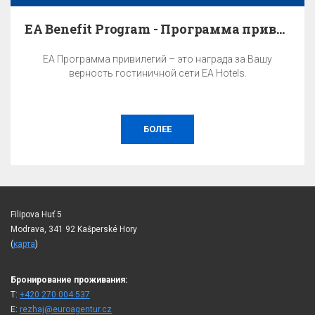
EA Benefit Program - Программа привилегий
EA Программа привилегий – это награда за Вашу
верность гостиничной сети EA Hotels.
БОЛЕЕ
Filipova Huť 5
Modrava, 341 92 Kašperské Hory
(
карта
)
Бронирование проживания:
T:
+420 270 004 537
E:
rezhaj@euroagentur.cz