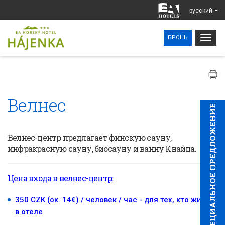
pусский
Togg
БРОНЬ
navig
Велнес
CПЕЦИAЛЬНОЕ ПРЕДЛОЖЕНИЕ
Велнес-центр предлагает финскую сауну,
инфракрасную сауну, биосауну
и
ванну Кнайпа.
Цена входа в велнес-центр:
350 CZK (ок. 14€) / человек / час - для тех, кто живет
в отеле