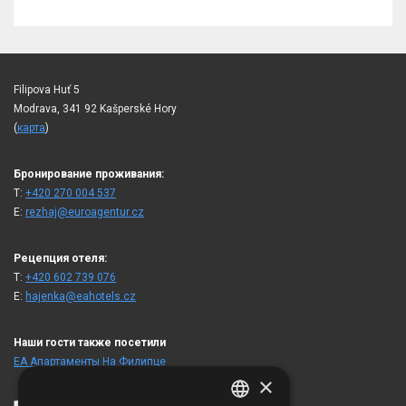
Filipova Huť 5
Modrava, 341 92 Kašperské Hory
(
карта
)
Бронирование проживания:
T:
+420 270 004 537
E:
rezhaj@euroagentur.cz
Рецепция отеля:
T:
+420 602 739 076
E:
hajenka@eahotels.cz
Наши гости также посетили
ЕА Апартаменты На Филипце
×