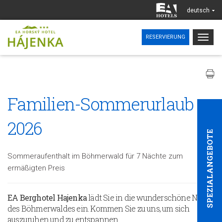
deutsch
Togg
RESERVIERUNG
navig
Familien-Sommerurlaub
2026
SPEZIALANGEBOTE
Sommeraufenthalt im Böhmerwald für 7 Nächte zum
ermäßigten Preis
EA
Berghotel Hajenka
lädt Sie in die wunderschöne Natur
des Böhmerwaldes ein. Kommen Sie zu uns, um sich
auszuruhen und zu entspannen.