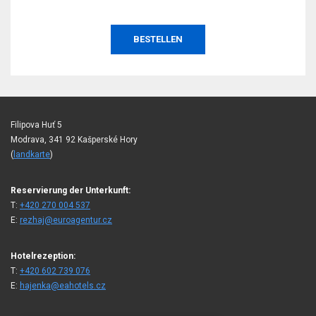
BESTELLEN
Filipova Huť 5
Modrava, 341 92 Kašperské Hory
(
landkarte
)
Reservierung der Unterkunft:
T:
+420 270 004 537
E:
rezhaj@euroagentur.cz
Hotelrezeption:
T:
+420 602 739 076
E:
hajenka@eahotels.cz